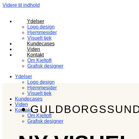
Videre til indhold
Ydelser
Logo design
Hjemmesider
Visuelt tjek
Kundecases
Viden
Kontakt
Om Kjeltoft
Grafisk designer
Ydelser
Logo design
Hjemmesider
Visuelt tjek
Kundecases
Viden
GULDBORGSSUND
Kontakt
Om Kjeltoft
Grafisk designer