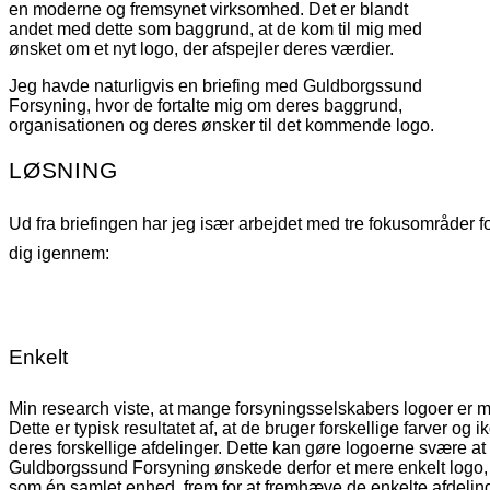
en moderne og fremsynet virksomhed. Det er blandt
andet med dette som baggrund, at de kom til mig med
ønsket om et nyt logo, der afspejler deres værdier.
Jeg havde naturligvis en briefing med Guldborgssund
Forsyning, hvor de fortalte mig om deres baggrund,
organisationen og deres ønsker til det kommende logo.
LØSNING
Ud fra briefingen har jeg især arbejdet med tre fokusområder fo
dig igennem:
Enkelt
Min research viste, at mange forsyningsselskabers logoer er 
Dette er typisk resultatet af, at de bruger forskellige farver og 
deres forskellige afdelinger. Dette kan gøre logoerne svære a
Guldborgssund Forsyning ønskede derfor et mere enkelt logo,
som én samlet enhed, frem for at fremhæve de enkelte afdeling