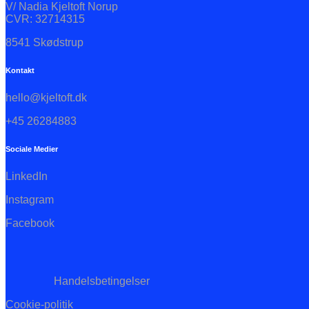
V/ Nadia Kjeltoft Norup
CVR: 32714315
8541 Skødstrup
Kontakt
hello@kjeltoft.dk
+45 26284883
Sociale Medier
LinkedIn
Instagram
Facebook
Handelsbetingelser
Cookie-politik