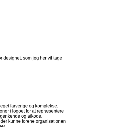
r designet, som jeg her vil tage
meget farverige og komplekse.
ikoner i logoet for at repræsentere
t genkende og afkode.
 der kunne forene organisationen
er.