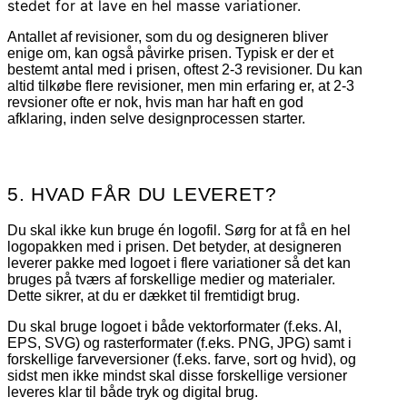
stedet for at lave en hel masse variationer.
Antallet af revisioner, som du og designeren bliver
enige om, kan også påvirke prisen. Typisk er der et
bestemt antal med i prisen, oftest 2-3 revisioner. Du kan
altid tilkøbe flere revisioner, men min erfaring er, at 2-3
revsioner ofte er nok, hvis man har haft en god
afklaring, inden selve designprocessen starter.
5. HVAD FÅR DU LEVERET?
Du skal ikke kun bruge én logofil. Sørg for at få en hel
logopakken med i prisen. Det betyder, at designeren
leverer pakke med logoet i flere variationer så det kan
bruges på tværs af forskellige medier og materialer.
Dette sikrer, at du er dækket til fremtidigt brug.
Du skal bruge logoet i både vektorformater (f.eks. AI,
EPS, SVG) og rasterformater (f.eks. PNG, JPG) samt i
forskellige farveversioner (f.eks. farve, sort og hvid), og
sidst men ikke mindst skal disse forskellige versioner
leveres klar til både tryk og digital brug.