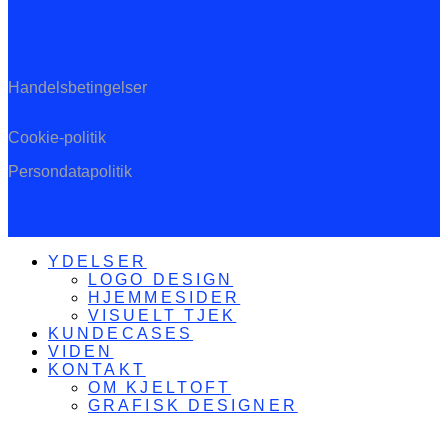
Handelsbetingelser
Cookie-politik
Persondatapolitik
YDELSER
LOGO DESIGN
HJEMMESIDER
VISUELT TJEK
KUNDECASES
VIDEN
KONTAKT
OM KJELTOFT
GRAFISK DESIGNER