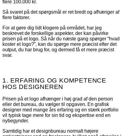
flere 100.000 kr.
Så svaret på det spørgsmål er ret bredt og afhænger af
flere faktorer.
For at gøre dig lidt klogere på området, har jeg
beskrevet de forskellige aspekter, der kan påvirke
prisen på et logo. Så når du næste gang spørger “hvad
koster et logo?”, kan du spørge mere præcist efter det
output, du har brug for, og dermed få et mere præcist
svar.
1. ERFARING OG KOMPETENCE
HOS DESIGNEREN
Prisen på et logo afhænger i høj grad af den person
eller det bureau, du vælger til opgaven. En grafisk
designer med mange års erfaring og en stærk portfolio
vil typisk tage mere for sin tid og ekspertise end en
nybegynder.
Samtidig har et designbureau normalt højere