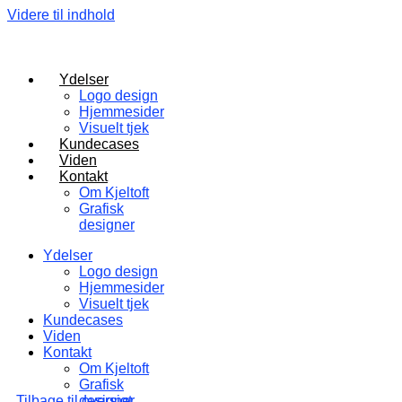
Videre til indhold
Ydelser
Logo design
Hjemmesider
Visuelt tjek
Kundecases
Viden
Kontakt
Om Kjeltoft
Grafisk
designer
Ydelser
Logo design
Hjemmesider
Visuelt tjek
Kundecases
Viden
Kontakt
Om Kjeltoft
Grafisk
Tilbage til oversigt
designer