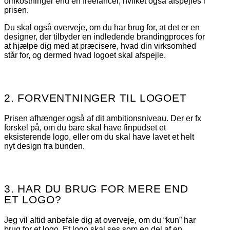
omkostninger end en freelancer, hvilket også afspejles i
prisen.
Du skal også overveje, om du har brug for, at det er en
designer, der tilbyder en indledende brandingproces for
at hjælpe dig med at præcisere, hvad din virksomhed
står for, og dermed hvad logoet skal afspejle.
2. FORVENTNINGER TIL LOGOET
Prisen afhænger også af dit ambitionsniveau. Der er fx
forskel på, om du bare skal have finpudset et
eksisterende logo, eller om du skal have lavet et helt
nyt design fra bunden.
3. HAR DU BRUG FOR MERE END
ET LOGO?
Jeg vil altid anbefale dig at overveje, om du “kun” har
brug for et logo. Et logo skal ses som en del af en